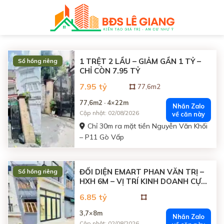
Skip
to
content
1 TRỆT 2 LẦU – GIẢM GẦN 1 TỶ –
Sổ hồng riêng
CHỈ CÒN 7.95 TỶ
7.95 tỷ
77,6m2
77,6m2 · 4×22m
Nhắn Zalo
Cập nhật: 02/08/2026
về căn này
Chỉ 30m ra mặt tiền Nguyễn Văn Khối
– P11 Gò Vấp
ĐỐI DIỆN EMART PHAN VĂN TRỊ –
Sổ hồng riêng
HXH 6M – VỊ TRÍ KINH DOANH CỰC
ĐẸP
6.85 tỷ
3,7×8m
Nhắn Zalo
Cập nhật: 02/08/2026