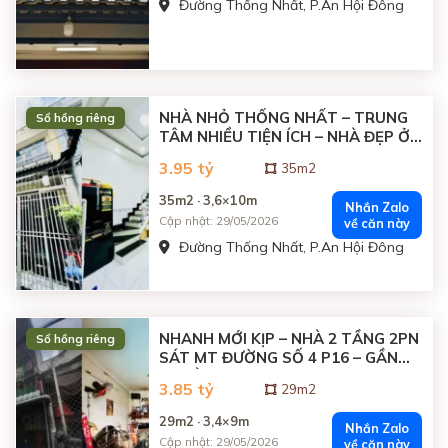
Đường Thống Nhất, P.An Hội Đông
NHÀ NHỎ THỐNG NHẤT – TRUNG
Sổ hồng riêng
TÂM NHIỀU TIỆN ÍCH – NHÀ ĐẸP Ở
NGAY
3.95 tỷ
35m2
35m2 · 3,6×10m
Nhắn Zalo
Cập nhật: 29/05/2026
về căn này
Đường Thống Nhất, P.An Hội Đông
NHANH MỚI KỊP – NHÀ 2 TẦNG 2PN
Sổ hồng riêng
SÁT MT ĐƯỜNG SỐ 4 P16 – GẦN
CV LÀNG HOA
3.85 tỷ
29m2
29m2 · 3,4×9m
Nhắn Zalo
Cập nhật: 29/05/2026
về căn này