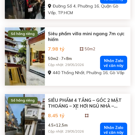
Đường Số 4, Phường 16, Quận Gò
Vấp, TP.HCM
Siêu phẩm villa mini ngang 7m cực
Sổ hồng riêng
hiếm
7.98 tỷ
50m2
50m2 · 7×8m
Nhắn Zalo
Cập nhật: 29/05/2026
về căn này
440 Thống Nhất, Phường 16, Gò Vấp
SIÊU PHẨM 4 TẦNG – GÓC 2 MẶT
Sổ hồng riêng
THOÁNG – XE HƠI NGỦ NHÀ –
NGAY NGUYỄN VĂN LƯỢNG x
8.45 tỷ
NGUYỄN OANH, GÒ VẤP
4.5×12,5m
Nhắn Zalo
Cập nhật: 29/05/2026
về căn này