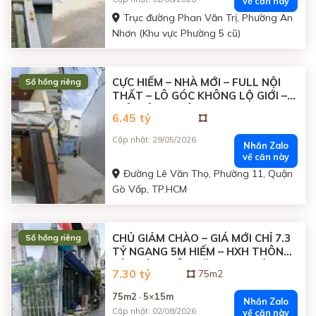
về căn này
Trục đường Phan Văn Trị, Phường An
Nhơn (Khu vực Phường 5 cũ)
CỰC HIẾM – NHÀ MỚI – FULL NỘI
Sổ hồng riêng
THẤT – LÔ GÓC KHÔNG LỘ GIỚI –
CHỈ NHỈNH 6 TỶ
6.45 tỷ
Cập nhật: 29/05/2026
Nhắn Zalo
về căn này
Đường Lê Văn Thọ, Phường 11, Quận
Gò Vấp, TP.HCM
CHỦ GIẢM CHÀO – GIÁ MỚI CHỈ 7.3
Sổ hồng riêng
TỶ NGANG 5M HIẾM – HXH THÔNG
BÀN CỜ – TIỀM NĂNG CỰC LỚN
7.30 tỷ
75m2
75m2 · 5×15m
Nhắn Zalo
Cập nhật: 02/08/2026
về căn này