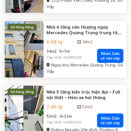
111// Phạm Văn Chiêu, Phường 14, Gò
Vấp
Nhà 4 tầng sân thượng ngay
Sổ hồng riêng
Mercedes Quang Trung trung tâm
Gò Vấp
6.58 tỷ
34m2
34m2 · 5×7m
Nhắn Zalo
Cập nhật: 02/08/2026
về căn này
Ngay khu Mercedes Quang Trung, Gò
Vấp
Nhà 5 tầng kiến trúc hiện đại – Full
Sổ hồng riêng
nội thất – Hẻm xe hơi thông
7.45 tỷ
52m2
52m2 · 4×13m
Nhắn Zalo
Cập nhật: 02/08/2026
về căn này
Đường Nguyễn Văn Khối, Phường 8,