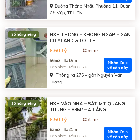
Đường Thống Nhất, Phường 11, Quận
Gò Vấp, TP.HCM
HXH THÔNG – KHÔNG NGẬP – GẦN
Sổ hồng riêng
CITYLAND & LOTTE
8.60 tỷ
56m2
56m2 · 4×16m
Nhắn Zalo
Cập nhật: 02/08/2026
về căn này
Thông ra 276 – gần Nguyễn Văn
Lượng
HXH VÀO NHÀ – SÁT MT QUANG
Sổ hồng riêng
TRUNG – 83M² – 4 TẦNG
8.50 tỷ
83m2
83m2 · 4×21m
Nhắn Zalo
Cập nhật: 02/08/2026
về căn này