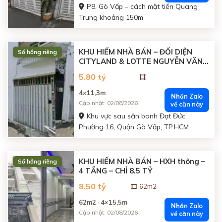
P8, Gò Vấp – cách mặt tiền Quang
Trung khoảng 150m
KHU HIẾM NHÀ BÁN – ĐỐI DIỆN
Sổ hồng riêng
CITYLAND & LOTTE NGUYỄN VĂN
LƯỢNG
5.80 tỷ
4×11,3m
Nhắn Zalo
Cập nhật: 02/08/2026
về căn này
Khu vực sau sân banh Đạt Đức,
Phường 16, Quận Gò Vấp, TP.HCM
KHU HIẾM NHÀ BÁN – HXH thông –
Sổ hồng riêng
4 TẦNG – CHỈ 8.5 TỶ
8.50 tỷ
62m2
62m2 · 4×15,5m
Nhắn Zalo
Cập nhật: 02/08/2026
về căn này