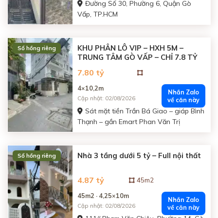
Đường Số 30, Phường 6, Quận Gò
Vấp, TP.HCM
KHU PHÂN LÔ VIP – HXH 5M –
Sổ hồng riêng
TRUNG TÂM GÒ VẤP – CHỈ 7.8 TỶ
7.80 tỷ
4×10,2m
Nhắn Zalo
Cập nhật: 02/08/2026
về căn này
Sát mặt tiền Trần Bá Giao – giáp Bình
Thạnh – gần Emart Phan Văn Trị
Nhà 3 tầng dưới 5 tỷ – Full nội thất
Sổ hồng riêng
4.87 tỷ
45m2
45m2 · 4,25×10m
Nhắn Zalo
Cập nhật: 02/08/2026
về căn này