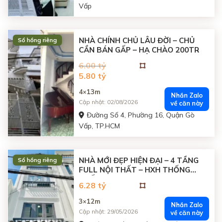
Vấp
NHÀ CHÍNH CHỦ LÂU ĐỜI – CHỦ
Sổ hồng riêng
CẦN BÁN GẤP – HẠ CHÀO 200TR
6.00 tỷ
Giá
Giá
5.80 tỷ
gốc
hiện
là:
tại
4×13m
6.00
là:
Nhắn Zalo
tỷ
5.80
Cập nhật: 02/08/2026
về căn này
đồng.
tỷ
đồng.
Đường Số 4, Phường 16, Quận Gò
Vấp, TP.HCM
NHÀ MỚI ĐẸP HIỆN ĐẠI – 4 TẦNG
Sổ hồng riêng
FULL NỘI THẤT – HXH THỐNG
NHẤT
6.28 tỷ
3×12m
Nhắn Zalo
Cập nhật: 29/05/2026
về căn này