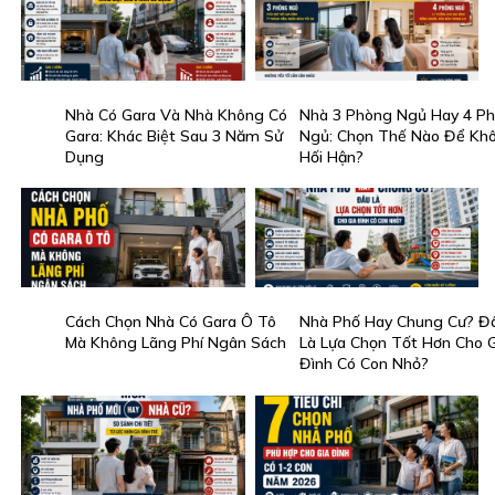
Nhà Có Gara Và Nhà Không Có
Nhà 3 Phòng Ngủ Hay 4 P
Gara: Khác Biệt Sau 3 Năm Sử
Ngủ: Chọn Thế Nào Để Kh
Dụng
Hối Hận?
Cách Chọn Nhà Có Gara Ô Tô
Nhà Phố Hay Chung Cư? Đ
Mà Không Lãng Phí Ngân Sách
Là Lựa Chọn Tốt Hơn Cho G
Đình Có Con Nhỏ?