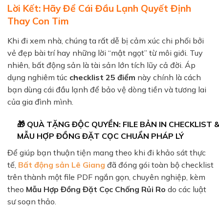
Lời Kết: Hãy Để Cái Đầu Lạnh Quyết Định
Thay Con Tim
Khi đi xem nhà, chúng ta rất dễ bị cảm xúc chi phối bởi
vẻ đẹp bài trí hay những lời “mật ngọt” từ môi giới. Tuy
nhiên, bất động sản là tài sản lớn tích lũy cả đời. Áp
dụng nghiêm túc
checklist 25 điểm
này chính là cách
bạn dùng cái đầu lạnh để bảo vệ dòng tiền và tương lai
của gia đình mình.
🎁 QUÀ TẶNG ĐỘC QUYỀN: FILE BẢN IN CHECKLIST 
MẪU HỢP ĐỒNG ĐẶT CỌC CHUẨN PHÁP LÝ
Để giúp bạn thuận tiện mang theo khi đi khảo sát thực
tế,
Bất động sản Lê Giang
đã đóng gói toàn bộ checklist
trên thành một file PDF ngắn gọn, chuyên nghiệp, kèm
theo
Mẫu Hợp Đồng Đặt Cọc Chống Rủi Ro
do các luật
sư soạn thảo.