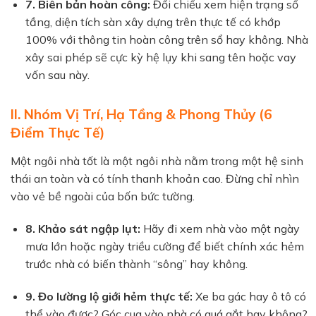
7. Biên bản hoàn công:
Đối chiếu xem hiện trạng số
tầng, diện tích sàn xây dựng trên thực tế có khớp
100% với thông tin hoàn công trên sổ hay không. Nhà
xây sai phép sẽ cực kỳ hệ lụy khi sang tên hoặc vay
vốn sau này.
II. Nhóm Vị Trí, Hạ Tầng & Phong Thủy (6
Điểm Thực Tế)
Một ngôi nhà tốt là một ngôi nhà nằm trong một hệ sinh
thái an toàn và có tính thanh khoản cao. Đừng chỉ nhìn
vào vẻ bề ngoài của bốn bức tường.
8. Khảo sát ngập lụt:
Hãy đi xem nhà vào một ngày
mưa lớn hoặc ngày triều cường để biết chính xác hẻm
trước nhà có biến thành “sông” hay không.
9. Đo lường lộ giới hẻm thực tế:
Xe ba gác hay ô tô có
thể vào được? Góc cua vào nhà có quá gắt hay không?