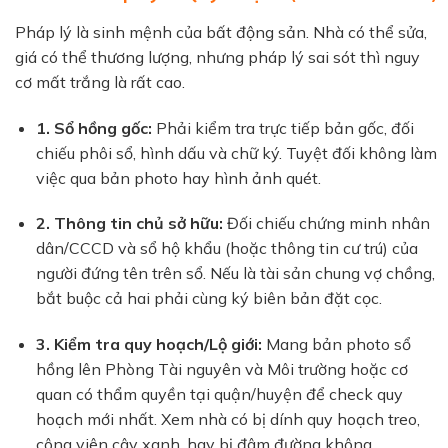
Pháp lý là sinh mệnh của bất động sản. Nhà có thể sửa,
giá có thể thương lượng, nhưng pháp lý sai sót thì nguy
cơ mất trắng là rất cao.
1. Sổ hồng gốc:
Phải kiểm tra trực tiếp bản gốc, đối
chiếu phôi sổ, hình dấu và chữ ký. Tuyệt đối không làm
việc qua bản photo hay hình ảnh quét.
2. Thông tin chủ sở hữu:
Đối chiếu chứng minh nhân
dân/CCCD và sổ hộ khẩu (hoặc thông tin cư trú) của
người đứng tên trên sổ. Nếu là tài sản chung vợ chồng,
bắt buộc cả hai phải cùng ký biên bản đặt cọc.
3. Kiểm tra quy hoạch/Lộ giới:
Mang bản photo sổ
hồng lên Phòng Tài nguyên và Môi trường hoặc cơ
quan có thẩm quyền tại quận/huyện để check quy
hoạch mới nhất. Xem nhà có bị dính quy hoạch treo,
công viên cây xanh, hay bị đâm đường không.