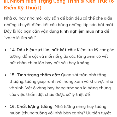
III. Nhóm Hiện Trạng Công Trình & Kiến Trúc (6
Điểm Kỹ Thuật)
Nhà cũ hay nhà mới xây sẵn để bán đều có thể che giấu
những khuyết điểm kết cấu bằng những lớp sơn bắt mắt.
Đây là lúc bạn cần vận dụng
kinh nghiệm mua nhà
để
“vạch lá tìm sâu”.
14. Dấu hiệu sụt lún, nứt kết cấu:
Kiểm tra kỹ các góc
tường, dầm cột và mối nối giữa các tầng xem có vết
nứt chân chim lớn hay nứt sâu hay không.
15. Tình trạng thấm dột:
Quan sát trần nhà tầng
thượng, tường giáp ranh với hàng xóm và khu vực nhà
vệ sinh. Vết ố vàng hay bong tróc sơn là bằng chứng
của việc thấm dột chưa được xử lý triệt để.
16. Chất lượng tường:
Nhà tường riêng hay tường
mượn (chung tường với nhà bên cạnh)? Ưu tiên tuyệt