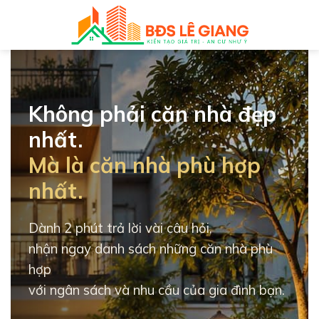
Skip
to
content
Không phải căn nhà đẹp
nhất.
Mà là căn nhà phù hợp
nhất.
Dành 2 phút trả lời vài câu hỏi,
nhận ngay danh sách những căn nhà phù
hợp
với ngân sách và nhu cầu của gia đình bạn.