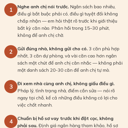
Nghe anh chị nói trước.
Ngân sách bao nhiêu,
1
điều gì bắt buộc phải có, điều gì tuyệt đối không
chấp nhận — em hỏi thật rõ trước khi giới thiệu
bất kỳ căn nào. Phản hồi trong 15–30 phút,
không để anh chị chờ.
Gửi đúng nhà, không gửi cho có.
3 căn phù hợp
2
nhất, 3 căn dự phòng, và vài căn cao hơn ngân
sách một chút để anh chị cân nhắc — không phải
một danh sách 20-30 căn để anh chị tự mò.
Đi xem nhà cùng anh chị, không giấu điều gì.
3
Pháp lý, tình trạng nhà, điểm cần sửa — nói rõ
ngay tại chỗ, kể cả những điều không có lợi cho
việc chốt nhanh.
Chuẩn bị hồ sơ vay trước khi đặt cọc, không
4
phải sau.
Định giá ngân hàng tham khảo, hồ sơ