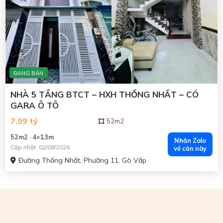
ĐANG BÁN
NHÀ 5 TẦNG BTCT – HXH THỐNG NHẤT – CÓ
GARA Ô TÔ
7.99 tỷ
52m2
52m2 · 4×13m
Nhắn Zalo
Cập nhật: 02/08/2026
về căn này
Đường Thống Nhất, Phường 11, Gò Vấp