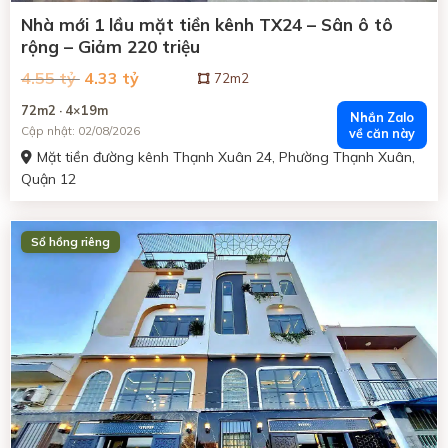
Nhà mới 1 lầu mặt tiền kênh TX24 – Sân ô tô
rộng – Giảm 220 triệu
Giá
Giá
4.55 tỷ
4.33 tỷ
72m2
gốc
hiện
là:
tại
72m2 · 4×19m
4.55
là:
Nhắn Zalo
tỷ
4.33
Cập nhật: 02/08/2026
về căn này
đồng.
tỷ
đồng.
Mặt tiền đường kênh Thạnh Xuân 24, Phường Thạnh Xuân,
Quận 12
ĐANG BÁN
Sổ hồng riêng