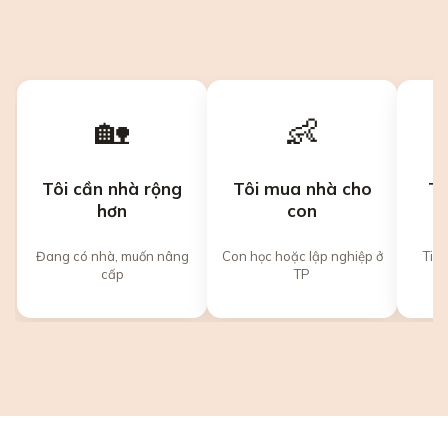
🏡
👶
Tôi cần nhà rộng
Tôi mua nhà cho
Tô
hơn
con
Đang có nhà, muốn nâng
Con học hoặc lập nghiệp ở
Tiền
cấp
TP