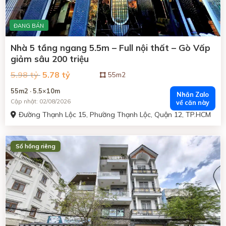
ĐANG BÁN
Nhà 5 tầng ngang 5.5m – Full nội thất – Gò Vấp
giảm sâu 200 triệu
Giá
Giá
5.98 tỷ
5.78 tỷ
55m2
gốc
hiện
là:
tại
55m2 · 5.5×10m
5.98
là:
Nhắn Zalo
tỷ
5.78
Cập nhật: 02/08/2026
về căn này
đồng.
tỷ
đồng.
Đường Thạnh Lộc 15, Phường Thạnh Lộc, Quận 12, TP.HCM
ĐANG BÁN
Sổ hồng riêng