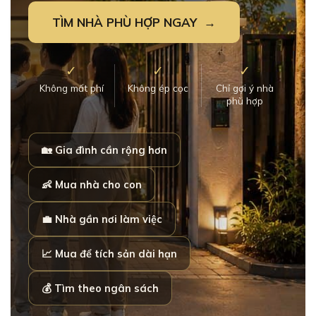
TÌM NHÀ PHÙ HỢP NGAY →
✓
✓
✓
Không mất phí
Không ép cọc
Chỉ gợi ý nhà
phù hợp
🏡 Gia đình cần rộng hơn
👶 Mua nhà cho con
💼 Nhà gần nơi làm việc
📈 Mua để tích sản dài hạn
💰 Tìm theo ngân sách