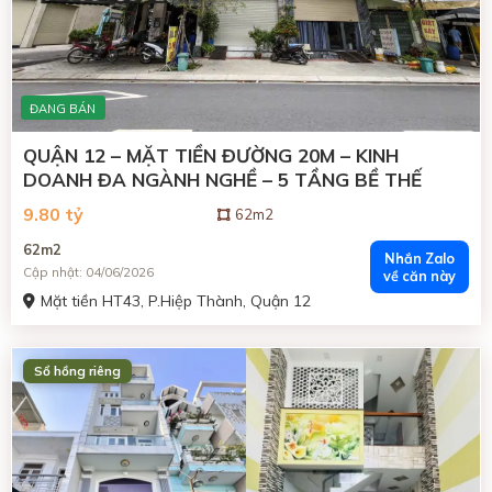
ĐANG BÁN
QUẬN 12 – MẶT TIỀN ĐƯỜNG 20M – KINH
DOANH ĐA NGÀNH NGHỀ – 5 TẦNG BỀ THẾ
9.80 tỷ
62m2
62m2
Nhắn Zalo
Cập nhật: 04/06/2026
về căn này
Mặt tiền HT43, P.Hiệp Thành, Quận 12
ĐANG BÁN
Sổ hồng riêng