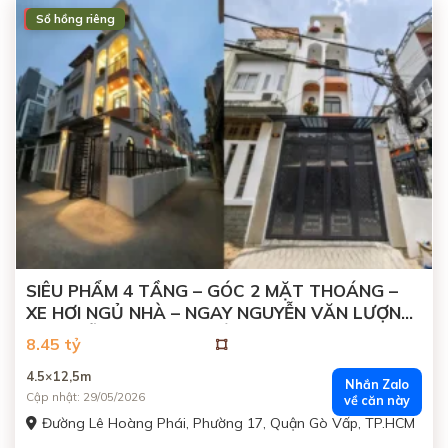
Sổ hồng riêng
ĐÃ BÁN
SIÊU PHẨM 4 TẦNG – GÓC 2 MẶT THOÁNG –
XE HƠI NGỦ NHÀ – NGAY NGUYỄN VĂN LƯỢNG
x NGUYỄN OANH, GÒ VẤP
8.45 tỷ
4.5×12,5m
Nhắn Zalo
Cập nhật: 29/05/2026
về căn này
Đường Lê Hoàng Phái, Phường 17, Quận Gò Vấp, TP.HCM