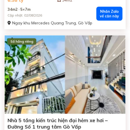
6.58 tỷ
34m2
34m2 · 5×7m
Nhắn Zalo
Cập nhật: 02/08/2026
về căn này
Ngay khu Mercedes Quang Trung, Gò Vấp
Sổ hồng riêng
ĐANG BÁN
Nhà 5 tầng kiến trúc hiện đại hẻm xe hơi –
Đường Số 1 trung tâm Gò Vấp