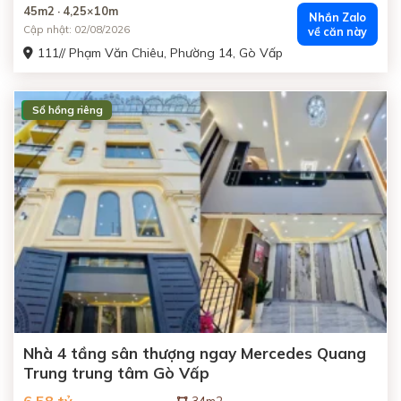
45m2 · 4,25×10m
Nhắn Zalo
Cập nhật: 02/08/2026
về căn này
111// Phạm Văn Chiêu, Phường 14, Gò Vấp
Sổ hồng riêng
ĐANG BÁN
Nhà 4 tầng sân thượng ngay Mercedes Quang
Trung trung tâm Gò Vấp