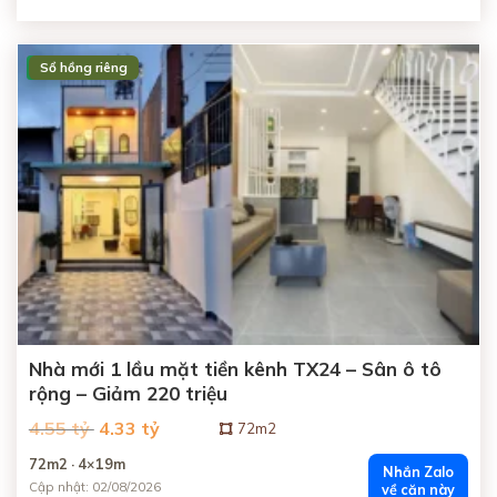
Sổ hồng riêng
ĐANG BÁN
Nhà mới 1 lầu mặt tiền kênh TX24 – Sân ô tô
rộng – Giảm 220 triệu
Giá
Giá
4.55 tỷ
4.33 tỷ
72m2
gốc
hiện
là:
tại
72m2 · 4×19m
4.55
là:
Nhắn Zalo
tỷ
4.33
Cập nhật: 02/08/2026
về căn này
đồng.
tỷ