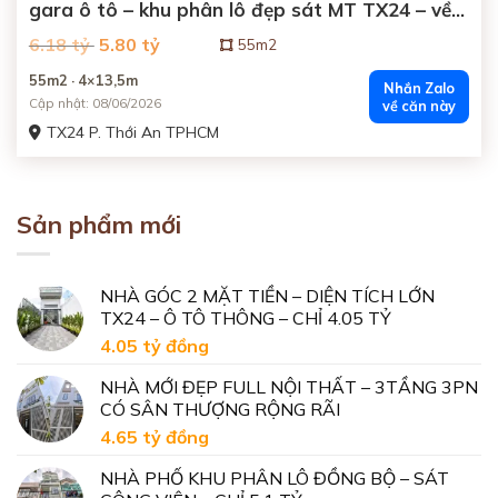
gara ô tô – khu phân lô đẹp sát MT TX24 – về
Gò Vấp 5 phút
Giá
Giá
6.18 tỷ
5.80 tỷ
55m2
gốc
hiện
là:
tại
55m2 · 4×13,5m
6.18
là:
Nhắn Zalo
tỷ
5.80
Cập nhật: 08/06/2026
về căn này
đồng.
tỷ
đồng.
TX24 P. Thới An TPHCM
Sản phẩm mới
NHÀ GÓC 2 MẶT TIỀN – DIỆN TÍCH LỚN
TX24 – Ô TÔ THÔNG – CHỈ 4.05 TỶ
4.05 tỷ
đồng
NHÀ MỚI ĐẸP FULL NỘI THẤT – 3TẦNG 3PN
CÓ SÂN THƯỢNG RỘNG RÃI
4.65 tỷ
đồng
NHÀ PHỐ KHU PHÂN LÔ ĐỒNG BỘ – SÁT