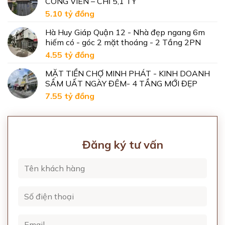
CÔNG VIÊN – CHỈ 5,1 TỶ
5.10 tỷ
đồng
Hà Huy Giáp Quận 12 - Nhà đẹp ngang 6m
hiếm có - góc 2 mặt thoáng - 2 Tầng 2PN
4.55 tỷ
đồng
MẶT TIỀN CHỢ MINH PHÁT - KINH DOANH
SẦM UẤT NGÀY ĐÊM- 4 TẦNG MỚI ĐẸP
7.55 tỷ
đồng
Đăng ký tư vấn