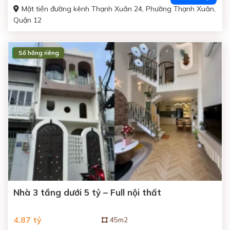
đồng.
Mặt tiền đường kênh Thạnh Xuân 24, Phường Thạnh Xuân,
Quận 12
Sổ hồng riêng
ĐANG BÁN
Nhà 3 tầng dưới 5 tỷ – Full nội thất
4.87 tỷ
45m2