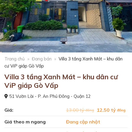
Trang chủ
»
Đang bán
»
Villa 3 tầng Xanh Mát – khu dân
cư ViP giáp Gò Vấp
Villa 3 tầng Xanh Mát – khu dân cư
ViP giáp Gò Vấp
51 Vườn Lài - P. An Phú Đông - Quận 12
Giá
Gi
Giá:
13.00 tỷ
12.50 tỷ
đồng
đồng
gốc
hi
Giá theo m ngang
Đang cập nhật
là:
tại
13.00
là: