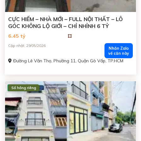
CỰC HIẾM – NHÀ MỚI – FULL NỘI THẤT – LÔ
GÓC KHÔNG LỘ GIỚI – CHỈ NHỈNH 6 TỶ
6.45 tỷ
Cập nhật: 29/05/2026
Nhắn Zalo
về căn này
Đường Lê Văn Thọ, Phường 11, Quận Gò Vấp, TP.HCM
Sổ hồng riêng
ĐANG BÁN