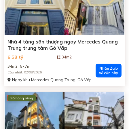
Nhà 4 tầng sân thượng ngay Mercedes Quang
Trung trung tâm Gò Vấp
6.58 tỷ
34m2
34m2 · 5×7m
Nhắn Zalo
Cập nhật: 02/08/2026
về căn này
Ngay khu Mercedes Quang Trung, Gò Vấp
Sổ hồng riêng
ĐÃ BÁN