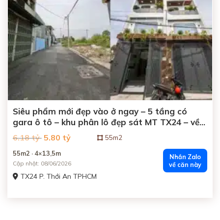
Siêu phẩm mới đẹp vào ở ngay – 5 tầng có
gara ô tô – khu phân lô đẹp sát MT TX24 – về
Gò Vấp 5 phút
Giá
Giá
6.18 tỷ
5.80 tỷ
55m2
gốc
hiện
là:
tại
55m2 · 4×13,5m
6.18
là:
Nhắn Zalo
tỷ
5.80
Cập nhật: 08/06/2026
về căn này
đồng.
tỷ
đồng.
TX24 P. Thới An TPHCM