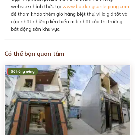
website chính thức tại
www.batdongsanlegiang.com
để tham khảo thêm giỏ hàng biệt thự, villa giá tốt và
cập nhật những diễn biến mới nhất của thị trường
bất động sản khu vực.
Có thể bạn quan tâm
Sổ hồng riêng
ĐÃ BÁN