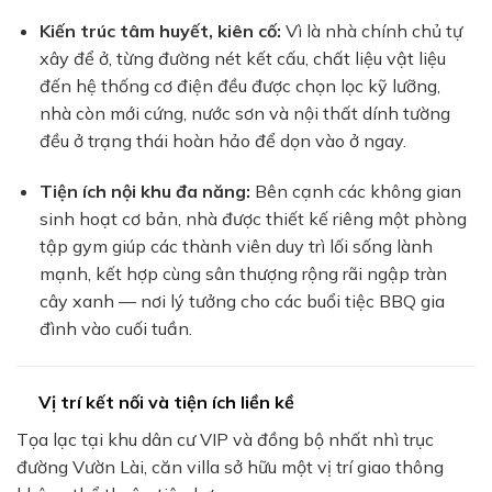
Kiến trúc tâm huyết, kiên cố:
Vì là nhà chính chủ tự
xây để ở, từng đường nét kết cấu, chất liệu vật liệu
đến hệ thống cơ điện đều được chọn lọc kỹ lưỡng,
nhà còn mới cứng, nước sơn và nội thất dính tường
đều ở trạng thái hoàn hảo để dọn vào ở ngay.
Tiện ích nội khu đa năng:
Bên cạnh các không gian
sinh hoạt cơ bản, nhà được thiết kế riêng một phòng
tập gym giúp các thành viên duy trì lối sống lành
mạnh, kết hợp cùng sân thượng rộng rãi ngập tràn
cây xanh — nơi lý tưởng cho các buổi tiệc BBQ gia
đình vào cuối tuần.
Vị trí kết nối và tiện ích liền kề
Tọa lạc tại khu dân cư VIP và đồng bộ nhất nhì trục
đường Vườn Lài, căn villa sở hữu một vị trí giao thông