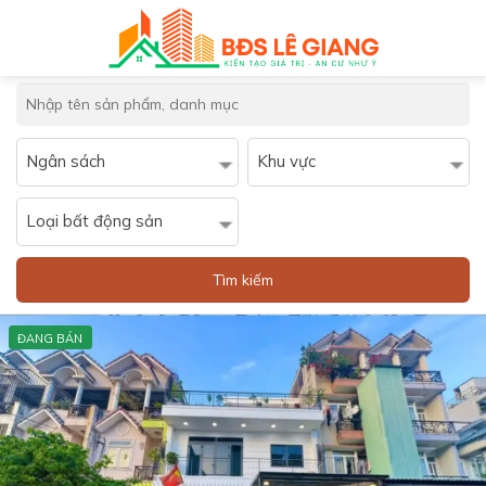
Skip
to
content
Ngân sách
Khu vực
Loại bất động sản
Tìm kiếm
ĐANG BÁN