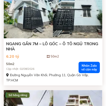
NGANG GẦN 7M – LÔ GÓC – Ô TÔ NGỦ TRONG
NHÀ
6.20 tỷ
50m2
50m2
Nhắn Zalo
Cập nhật: 02/08/2026
về căn này
Đường Nguyễn Văn Khối, Phường 11, Quận Gò Vấp,
TP.HCM
Sổ hồng riêng
ĐANG BÁN