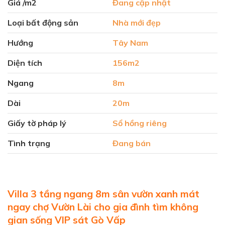
Giá /m2
Đang cập nhật
tỷ
12
đồng.
tỷ
Loại bất động sản
Nhà mới đẹp
đồ
Hướng
Tây Nam
Diện tích
156m2
Ngang
8m
Dài
20m
Giấy tờ pháp lý
Sổ hồng riêng
Tình trạng
Đang bán
Villa 3 tầng ngang 8m sân vườn xanh mát
ngay chợ Vườn Lài cho gia đình tìm không
gian sống VIP sát Gò Vấp