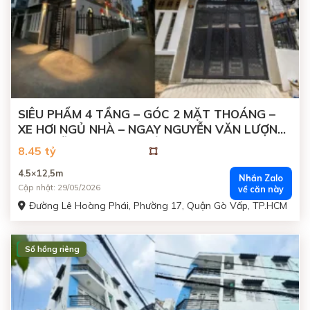
SIÊU PHẨM 4 TẦNG – GÓC 2 MẶT THOÁNG –
XE HƠI NGỦ NHÀ – NGAY NGUYỄN VĂN LƯỢNG
x NGUYỄN OANH, GÒ VẤP
8.45 tỷ
4.5×12,5m
Nhắn Zalo
Cập nhật: 29/05/2026
về căn này
Đường Lê Hoàng Phái, Phường 17, Quận Gò Vấp, TP.HCM
Sổ hồng riêng
ĐANG BÁN