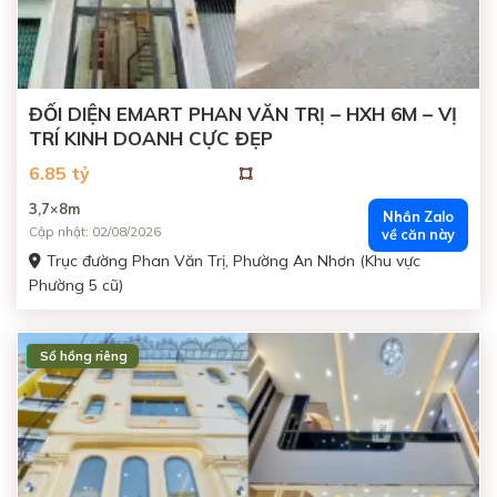
ĐỐI DIỆN EMART PHAN VĂN TRỊ – HXH 6M – VỊ
TRÍ KINH DOANH CỰC ĐẸP
6.85 tỷ
3,7×8m
Nhắn Zalo
Cập nhật: 02/08/2026
về căn này
Trục đường Phan Văn Trị, Phường An Nhơn (Khu vực
Phường 5 cũ)
Sổ hồng riêng
ĐANG BÁN