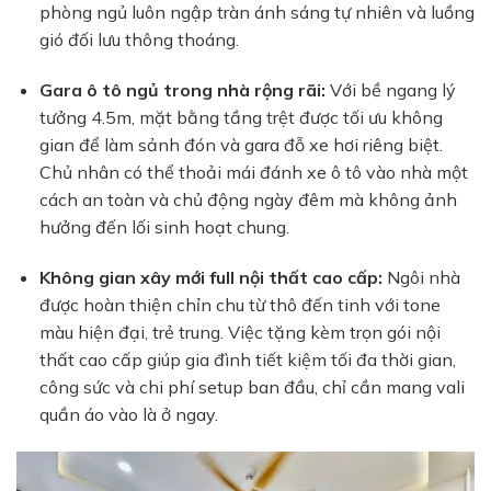
phòng ngủ luôn ngập tràn ánh sáng tự nhiên và luồng
gió đối lưu thông thoáng.
Gara ô tô ngủ trong nhà rộng rãi:
Với bề ngang lý
tưởng 4.5m, mặt bằng tầng trệt được tối ưu không
gian để làm sảnh đón và gara đỗ xe hơi riêng biệt.
Chủ nhân có thể thoải mái đánh xe ô tô vào nhà một
cách an toàn và chủ động ngày đêm mà không ảnh
hưởng đến lối sinh hoạt chung.
Không gian xây mới full nội thất cao cấp:
Ngôi nhà
được hoàn thiện chỉn chu từ thô đến tinh với tone
màu hiện đại, trẻ trung. Việc tặng kèm trọn gói nội
thất cao cấp giúp gia đình tiết kiệm tối đa thời gian,
công sức và chi phí setup ban đầu, chỉ cần mang vali
quần áo vào là ở ngay.