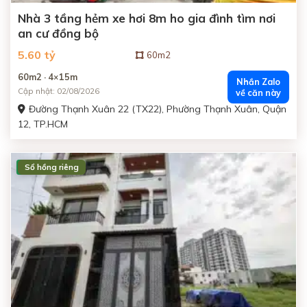
Nhà 3 tầng hẻm xe hơi 8m ho gia đình tìm nơi
an cư đồng bộ
5.60 tỷ
60m2
60m2 · 4×15m
Nhắn Zalo
Cập nhật: 02/08/2026
về căn này
Đường Thạnh Xuân 22 (TX22), Phường Thạnh Xuân, Quận
12, TP.HCM
Sổ hồng riêng
ĐANG BÁN