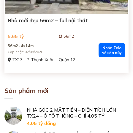
Nhà mới đẹp 56m2 – full nội thất
5.65 tỷ
56m2
56m2 · 4×14m
Nhắn Zalo
Cập nhật: 02/08/2026
về căn này
TX13 - P. Thạnh Xuân - Quận 12
Sản phẩm mới
NHÀ GÓC 2 MẶT TIỀN – DIỆN TÍCH LỚN
TX24 – Ô TÔ THÔNG – CHỈ 4.05 TỶ
4.05 tỷ
đồng