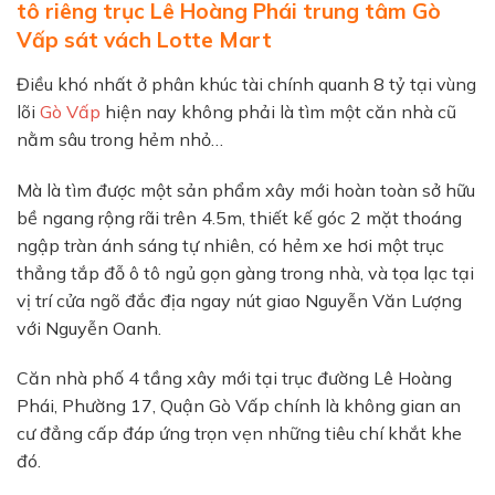
tô riêng trục Lê Hoàng Phái trung tâm Gò
Vấp sát vách Lotte Mart
Điều khó nhất ở phân khúc tài chính quanh 8 tỷ tại vùng
lõi
Gò Vấp
hiện nay không phải là tìm một căn nhà cũ
nằm sâu trong hẻm nhỏ…
Mà là tìm được một sản phẩm xây mới hoàn toàn sở hữu
bề ngang rộng rãi trên 4.5m, thiết kế góc 2 mặt thoáng
ngập tràn ánh sáng tự nhiên, có hẻm xe hơi một trục
thẳng tắp đỗ ô tô ngủ gọn gàng trong nhà, và tọa lạc tại
vị trí cửa ngõ đắc địa ngay nút giao Nguyễn Văn Lượng
với Nguyễn Oanh.
Căn nhà phố 4 tầng xây mới tại trục đường Lê Hoàng
Phái, Phường 17, Quận Gò Vấp chính là không gian an
cư đẳng cấp đáp ứng trọn vẹn những tiêu chí khắt khe
đó.