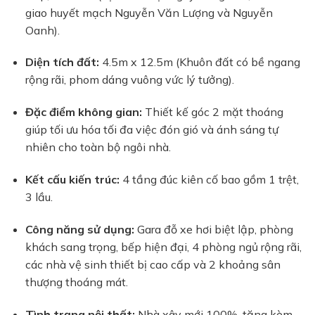
giao huyết mạch Nguyễn Văn Lượng và Nguyễn
Oanh).
Diện tích đất:
4.5m x 12.5m (Khuôn đất có bề ngang
rộng rãi, phom dáng vuông vức lý tưởng).
Đặc điểm không gian:
Thiết kế góc 2 mặt thoáng
giúp tối ưu hóa tối đa việc đón gió và ánh sáng tự
nhiên cho toàn bộ ngôi nhà.
Kết cấu kiến trúc:
4 tầng đúc kiên cố bao gồm 1 trệt,
3 lầu.
Công năng sử dụng:
Gara đỗ xe hơi biệt lập, phòng
khách sang trọng, bếp hiện đại, 4 phòng ngủ rộng rãi,
các nhà vệ sinh thiết bị cao cấp và 2 khoảng sân
thượng thoáng mát.
Tình trạng nội thất:
Nhà xây mới 100%, tặng kèm