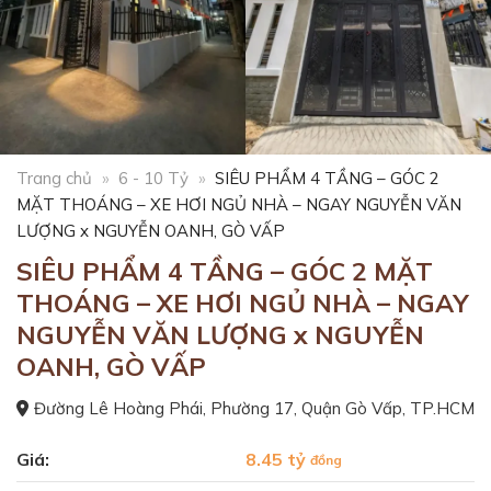
Trang chủ
»
6 - 10 Tỷ
»
SIÊU PHẨM 4 TẦNG – GÓC 2
MẶT THOÁNG – XE HƠI NGỦ NHÀ – NGAY NGUYỄN VĂN
LƯỢNG x NGUYỄN OANH, GÒ VẤP
SIÊU PHẨM 4 TẦNG – GÓC 2 MẶT
THOÁNG – XE HƠI NGỦ NHÀ – NGAY
NGUYỄN VĂN LƯỢNG x NGUYỄN
OANH, GÒ VẤP
Đường Lê Hoàng Phái, Phường 17, Quận Gò Vấp, TP.HCM
Giá:
8.45 tỷ
đồng