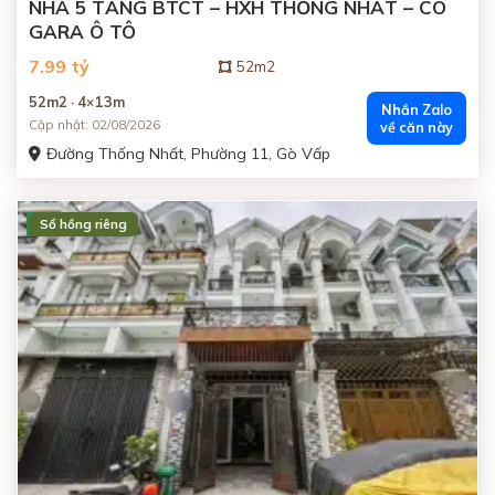
NHÀ 5 TẦNG BTCT – HXH THỐNG NHẤT – CÓ
GARA Ô TÔ
7.99 tỷ
52m2
52m2 · 4×13m
Nhắn Zalo
Cập nhật: 02/08/2026
về căn này
Đường Thống Nhất, Phường 11, Gò Vấp
Sổ hồng riêng
ĐANG BÁN