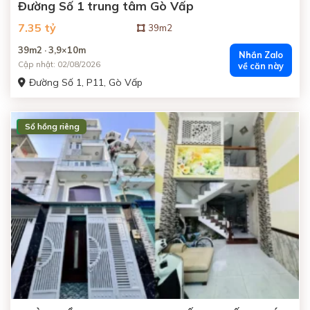
Đường Số 1 trung tâm Gò Vấp
7.35 tỷ
39m2
39m2 · 3,9×10m
Nhắn Zalo
Cập nhật: 02/08/2026
về căn này
Đường Số 1, P11, Gò Vấp
Sổ hồng riêng
ĐANG BÁN