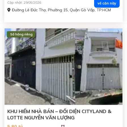
Cập nhật: 29/05/2026
về căn này
Đường Lê Đức Thọ, Phường 15, Quận Gò Vấp, TP.HCM
Sổ hồng riêng
ĐANG BÁN
KHU HIẾM NHÀ BÁN – ĐỐI DIỆN CITYLAND &
LOTTE NGUYỄN VĂN LƯỢNG
5.80 tỷ