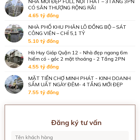
NHÀ MỚI ĐẸP FULL NỘI THẤT – 3TẦNG 3PN
CÓ SÂN THƯỢNG RỘNG RÃI
4.65 tỷ
đồng
NHÀ PHỐ KHU PHÂN LÔ ĐỒNG BỘ – SÁT
CÔNG VIÊN – CHỈ 5,1 TỶ
5.10 tỷ
đồng
Hà Huy Giáp Quận 12 - Nhà đẹp ngang 6m
hiếm có - góc 2 mặt thoáng - 2 Tầng 2PN
4.55 tỷ
đồng
MẶT TIỀN CHỢ MINH PHÁT - KINH DOANH
SẦM UẤT NGÀY ĐÊM- 4 TẦNG MỚI ĐẸP
7.55 tỷ
đồng
Đăng ký tư vấn