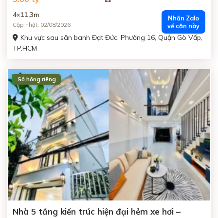
4×11,3m
Nhắn Zalo
Cập nhật: 02/08/2026
về căn này
Khu vực sau sân banh Đạt Đức, Phường 16, Quận Gò Vấp,
TP.HCM
Sổ hồng riêng
ĐANG BÁN
Nhà 5 tầng kiến trúc hiện đại hẻm xe hơi –