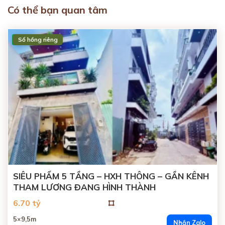
Có thể bạn quan tâm
Sổ hồng riêng
ĐANG BÁN
SIÊU PHẨM 5 TẦNG – HXH THÔNG – GẦN KÊNH
THAM LƯƠNG ĐANG HÌNH THÀNH
6.70 tỷ
5×9,5m
Nhắn Zalo